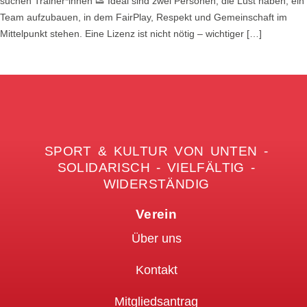
suchen Trainer*innen 👟 Ideal sind zwei Personen, die Lust haben, ein
Team aufzubauen, in dem FairPlay, Respekt und Gemeinschaft im
Mittelpunkt stehen. Eine Lizenz ist nicht nötig – wichtiger […]
Weiterlesen
SPORT & KULTUR VON UNTEN -
SOLIDARISCH - VIELFÄLTIG -
WIDERSTÄNDIG
Verein
Über uns
Kontakt
Mitgliedsantrag