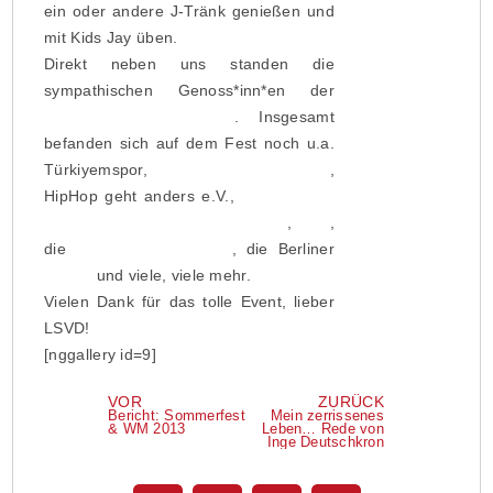
ein oder andere J-Tränk genießen und
mit Kids Jay üben.
Direkt neben uns standen die
sympathischen Genoss*inn*en der
Linken / LAG Queer
. Insgesamt
befanden sich auf dem Fest noch u.a.
Türkiyemspor,
Grüne / LAG Queer
,
HipHop geht anders e.V.,
Schule ohne
Rassismus – Schule mit Courage
,
LiSL
,
die
Israelische Botschaft
, die Berliner
Polizei
und viele, viele mehr.
Vielen Dank für das tolle Event, lieber
LSVD!
[nggallery id=9]
VOR
ZURÜCK
Bericht: Sommerfest
Mein zerrissenes
& WM 2013
Leben… Rede von
Inge Deutschkron