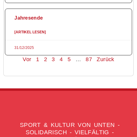
Jahresende
[ARTIKEL LESEN]
31/12/2025
Vor
1
2
3
4
5
…
87
Zurück
SPORT & KULTUR VON UNTEN -
SOLIDARISCH - VIELFÄLTIG -