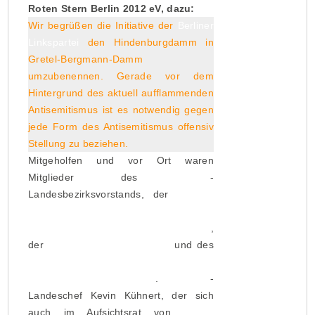
Roten Stern Berlin 2012 eV, dazu:
Wir begrüßen die Initiative der
Berliner
Linkspartei
den Hindenburgdamm in
Gretel-Bergmann-Damm
umzubenennen. Gerade vor dem
Hintergrund des aktuell aufflammenden
Antisemitismus ist es notwendig gegen
jede Form des Antisemitismus offensiv
Stellung zu beziehen.
Mitgeholfen und vor Ort waren
Mitglieder des
Ver.di
-
Landesbezirksvorstands, der
Berliner
Vereinigung der Verfolgten des
Naziregimes – Bund der Antifaschisten
,
der
Linksjugend [’solid] Berlin
und des
Jüdischen Forums für Demokratie und
gegen Antisemitismus
.
Juso
-
Landeschef Kevin Kühnert, der sich
auch im Aufsichtsrat von
Tennis