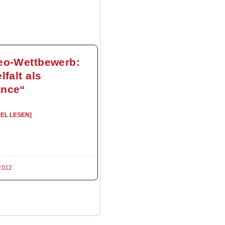
eo-Wettbewerb:
lfalt als
nce“
KEL LESEN]
2012