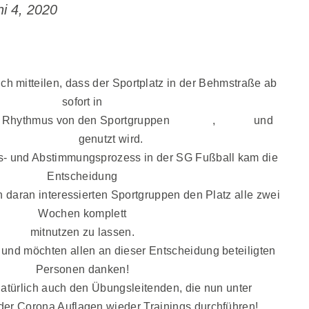
ni 4, 2020
der und Freund*innen des Roten Stern,
uch mitteilen, dass der Sportplatz in der Behmstraße ab
sofort in
 Rhythmus von den Sportgruppen
Fußball
,
Boxen
und
Basketball
genutzt wird.
- und Abstimmungsprozess in der SG Fußball kam die
Entscheidung
 daran interessierten Sportgruppen den Platz alle zwei
Wochen komplett
mitnutzen zu lassen.
 und möchten allen an dieser Entscheidung beteiligten
Personen danken!
natürlich auch den Übungsleitenden, die nun unter
der Corona Auflagen wieder Trainings durchführen!