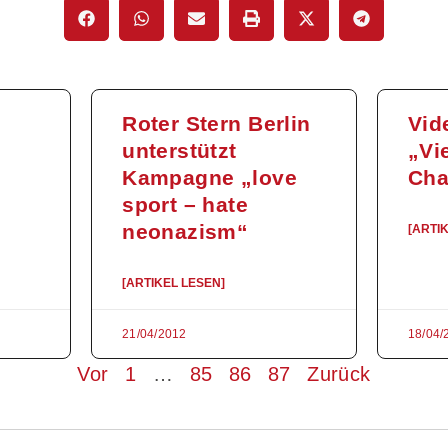
Roter Stern Berlin
Vid
unterstützt
„Vie
Kampagne „love
Cha
sport – hate
neonazism“
[ARTI
[ARTIKEL LESEN]
21/04/2012
18/04/
Vor
1
…
85
86
87
Zurück