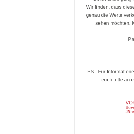
Wir finden, dass dies
genau die Werte verkör
sehen möchten. K
Pa
PS.: Für Information
euch bitte an 
VO
Bew
Jähr