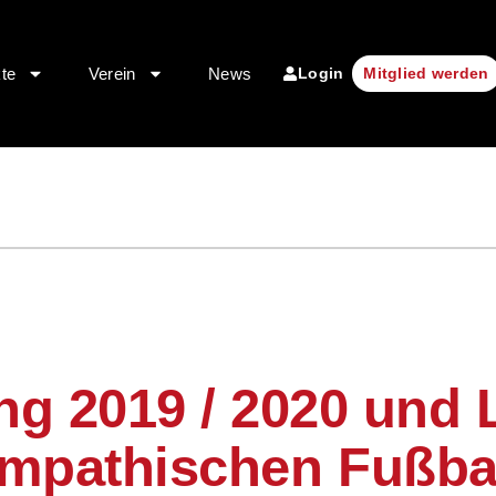
Login
kte
Verein
News
Mitglied werden
g 2019 / 2020 und 
mpathischen Fußba