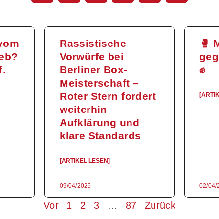
 vom
Rassistische
🥊 
ieb?
Vorwürfe bei
geg
f.
Berliner Box-
✊
Meisterschaft –
Roter Stern fordert
[ARTI
weiterhin
Aufklärung und
klare Standards
[ARTIKEL LESEN]
09/04/2026
02/04/
Vor
1
2
3
…
87
Zurück