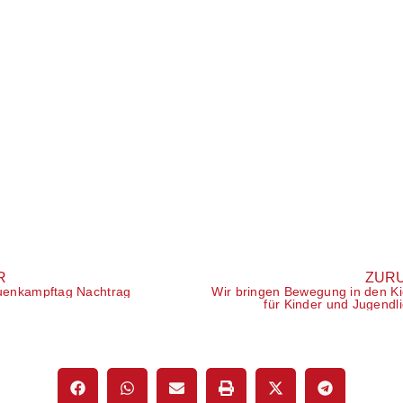
hes Verständnis.
, an dem junge Menschen ihre Leidenschaft für den
en können, ohne dass der Leistungs- und
 Vordergrund steht.
euch bei Richard unter
kinderfussball@roter-stern.berlin
3
.
h!
ußball
R
ZUR
uenkampftag Nachtrag
Wir bringen Bewegung in den Ki
für Kinder und Jugendl