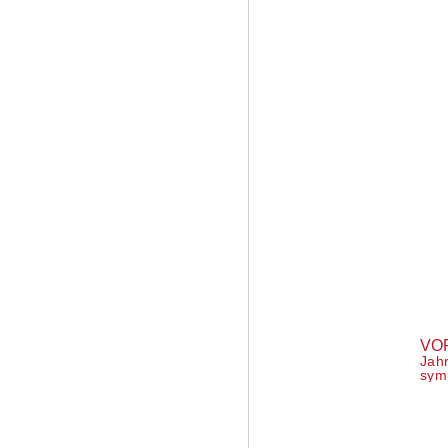
dienstags
16-18 Uhr S
Fußball für Mädchen
Vorerfahrung.
📧
minta-fussball@roter-
🚐
Kiezsportbus S
donnerstags
ab 17:30
Mobiles Bewegungsang
Hoop & mehr!
📧
kiezsportbus@roter-s
Love sport – fight se
VO
Jah
sym