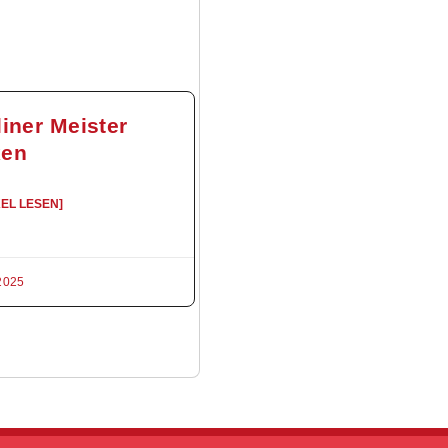
liner Meister
xen
KEL LESEN]
2025