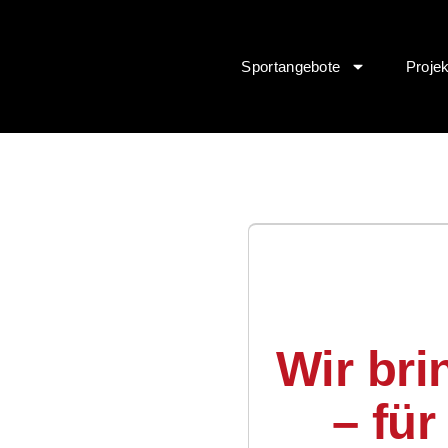
Sportangebote
Proje
Wir br
– fü