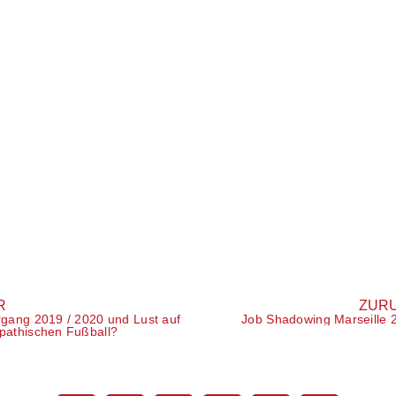
portplatz Cornelius-Fredericks-Straße
 & queere Jugendliche (12–15 Jahre), auch ohne
stern.berlin
oldiner Straße
❤️⭐
 Uhr, Calisthenics-Anlage Koloniestraße 117
ebot mit Floorball, Bogenschießen, Volleyball, Hula
tern.berlin
xism
R
ZUR
rgang 2019 / 2020 und Lust auf
Job Shadowing Marseille 
pathischen Fußball?