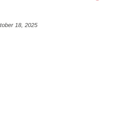
tober 18, 2025
n Bewegung in den Kiez!
🌟❤️⭐ 🌈
auch im Herbst starten wir vom
Roter Stern Berlin
mit
 Kinder und Jugendliche im
Gesundbrunnen Kiez &
 Gesundbrunnen
❤️⭐
ortplatz Behmstraße
ang 2019/2020) – „
sympathischer Fußball
“ ohne
paß und Teamgeist!
-stern.berlin
 MINTA
❤️⭐