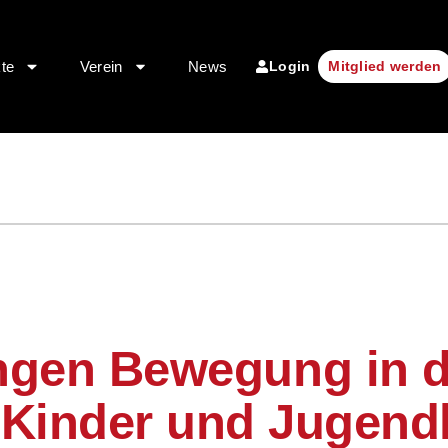
Login
kte
Verein
News
Mitglied werden
ingen Bewegung in d
r Kinder und Jugendl