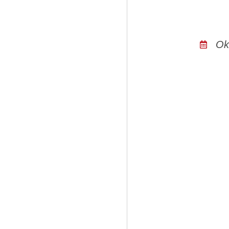
Ok
🌟
Wir bringe
🚐⚽
Seit dem Sommer und 
neuen Angeboten für
Soldiner Kiez.
🌟
Kinderfußball
montags
16–17
Uhr
Sp
Für Kinder (Jahrg
Leistungsdruck, mit S
📧
kinderfussball@roter
🌈
Fußballgruppe