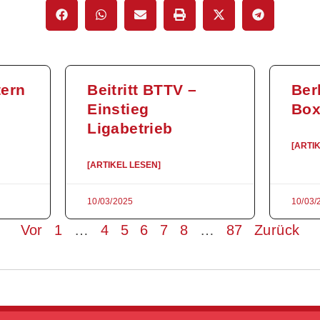
tern
Beitritt BTTV –
Ber
Einstieg
Bo
Ligabetrieb
[ARTI
[ARTIKEL LESEN]
10/03/2025
10/03/
Vor
1
…
4
5
6
7
8
…
87
Zurück