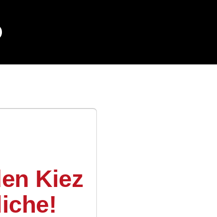
en Kiez
iche!