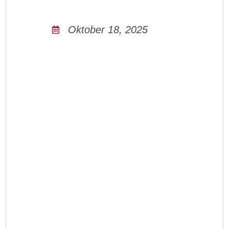
Oktober 18, 2025
🌟
Wir bringen Bewegung in
den Kiez!
🌟❤️⭐ 🌈 🚐⚽
Seit dem Sommer und auch im Herbst
starten wir vom
Roter Stern Berlin
mit
neuen Angeboten für Kinder und
Jugendliche im
Gesundbrunnen Kiez
& Soldiner Kiez.
🌟
Kinderfußball Gesundbrunnen
❤️
⭐
montags
16–17
Uhr
Sportplatz
Behmstraße
Für Kinder (Jahrgang 2019/2020) –
„
sympathischer Fußball
“ ohne
Leistungsdruck, mit Spaß und