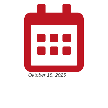
Oktober 18, 2025
🌟
Wir bringen Bewegung in
den Kiez!
🌟❤️⭐ 🌈 🚐⚽
Seit dem Sommer und auch im Herbst