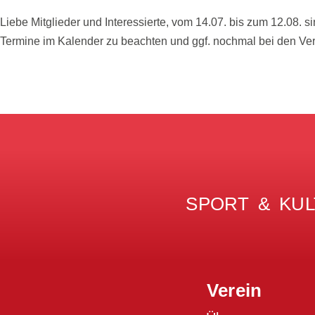
Liebe Mitglieder und Interessierte, vom 14.07. bis zum 12.08. sin
Termine im Kalender zu beachten und ggf. nochmal bei den Vera
Weiterlesen
Beitragsnavigation
←
Ältere Beiträge
SPORT & KUL
Verein