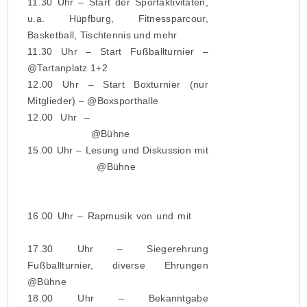
11.30 Uhr – Start der Sportaktivitäten,
u.a. Hüpfburg, Fitnessparcour,
Basketball, Tischtennis und mehr
11.30 Uhr – Start Fußballturnier –
@Tartanplatz 1+2
12.00 Uhr – Start Boxturnier (nur
Mitglieder) – @Boxsporthalle
12.00 Uhr –
Lari von Lari und die
Pausenmusik
@Bühne
15.00 Uhr – Lesung und Diskussion mit
Ronen Steinke
@Bühne
„Vor dem Gesetz sind nicht alle gleich:
Die neue Klassenjustiz“
16.00 Uhr – Rapmusik von und mit
Tis
L
(audiolith records)
17.30 Uhr – Siegerehrung
Fußballturnier, diverse Ehrungen
@Bühne
18.00 Uhr – Bekanntgabe