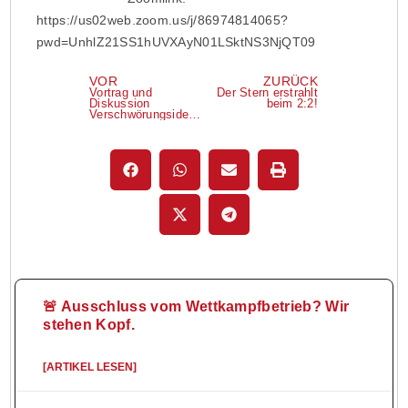
https://us02web.zoom.us/j/86974814065?
pwd=UnhlZ21SS1hUVXAyN01LSktNS3NjQT09
VOR
ZURÜCK
Vortrag und
Der Stern erstrahlt
Diskussion
beim 2:2!
Verschwörungsideologien
🚨 Ausschluss vom Wettkampfbetrieb? Wir
stehen Kopf.
[ARTIKEL LESEN]